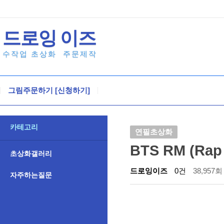
드로잉
이즈
수작업 초상화
주문제작
그림주문하기 [신청하기]
카테고리
연필초상화
BTS RM (R
초상화갤러리
드로잉이즈
0건
38,957회
자주하는질문