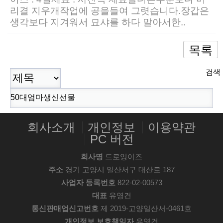
리결 지우개작업에 공을들여 그렷습니다.장갑은
생각보다 지겨워서 묘샤를 하다 말아서한..
목록
회사소개
개인정보
이용약관
PC 버전
회사명
드로잉이즈
주소
경기 고양시 일산서구 대산로 187
사업자 등록번호
822-02-00573
대표
유영건
통신판매업신고번호
제 2019-고양일산서-0461호
개인정보 보호책임자
유영건