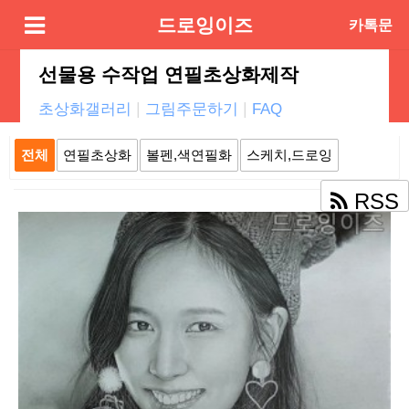
드로잉이즈
카톡문
의
선물용 수작업 연필초상화제작
|
|
초상화갤러리
그림주문하기
FAQ
전체
연필초상화
볼펜,색연필화
스케치,드로잉
RSS