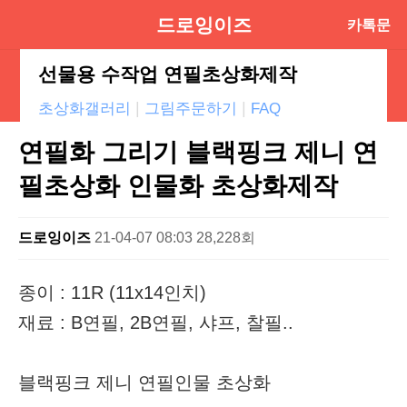
드로잉이즈
카톡문
의
선물용 수작업 연필초상화제작
|
|
초상화갤러리
그림주문하기
FAQ
연필화 그리기 블랙핑크 제니 연
필초상화 인물화 초상화제작
드로잉이즈
21-04-07 08:03
28,228회
종이 : 11R (11x14인치)
재료 : B연필, 2B연필, 샤프, 찰필..
블랙핑크 제니 연필인물 초상화