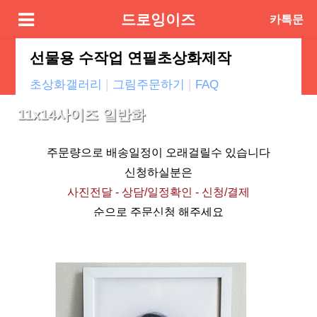
드로잉이즈
카톡문
의
선물용 수작업 연필초상화제작
|
|
초상화갤러리
그림주문하기
FAQ
11x14사이즈 일반화
주문량으로 배송일정이 오래걸릴수 있습니다
신청하실분은
사진전달 - 상담/일정확인 - 신청/결제
순으로 주문신청 해주세요