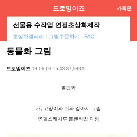
드로잉이즈
카톡문
의
선물용 수작업 연필초상화제작
|
|
초상화갤러리
그림주문하기
FAQ
동물화 그림
드로잉이즈
19-06-03 15:43
37,583회
볼펜화
개, 고양이와 쥐와 강아지 그림
연필스케치후 볼펜작업 과정